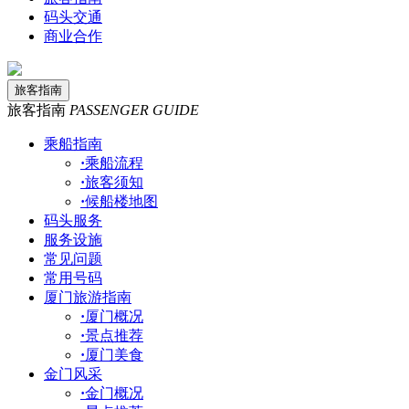
码头交通
商业合作
旅客指南
旅客指南
PASSENGER GUIDE
乘船指南
·
乘船流程
·
旅客须知
·
候船楼地图
码头服务
服务设施
常见问题
常用号码
厦门旅游指南
·
厦门概况
·
景点推荐
·
厦门美食
金门风采
·
金门概况